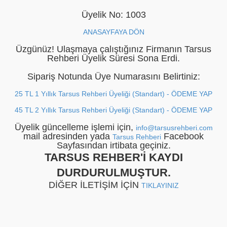
Üyelik No: 1003
ANASAYFAYA DÖN
Üzgünüz! Ulaşmaya çalıştığınız Firmanın Tarsus
Rehberi Üyelik Süresi Sona Erdi.
|
|
BİZE ULAŞIN
HEMEN ÜYE OL
ÜYE GİRİŞİ
Sipariş Notunda Üye Numarasını Belirtiniz:
25 TL 1 Yıllık Tarsus Rehberi Üyeliği (Standart) - ÖDEME YAP
45 TL 2 Yıllık Tarsus Rehberi Üyeliği (Standart) - ÖDEME YAP
Üyelik güncelleme işlemi için,
info@tarsusrehberi.com
mail adresinden yada
Facebook
Tarsus Rehberi
Sayfasından irtibata geçiniz.
SUDE GİYİM
Düzenle
TARSUS REHBER'İ KAYDI
DURDURULMUŞTUR.
DİĞER İLETİŞİM İÇİN
TIKLAYINIZ