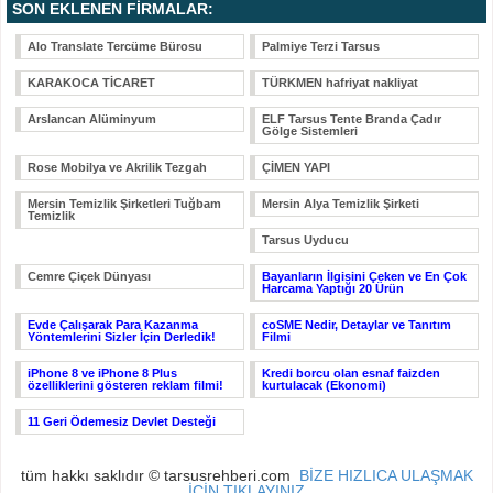
SON EKLENEN FİRMALAR:
Alo Translate Tercüme Bürosu
Palmiye Terzi Tarsus
KARAKOCA TİCARET
TÜRKMEN hafriyat nakliyat
Arslancan Alüminyum
ELF Tarsus Tente Branda Çadır
Gölge Sistemleri
Rose Mobilya ve Akrilik Tezgah
ÇİMEN YAPI
Mersin Temizlik Şirketleri Tuğbam
Mersin Alya Temizlik Şirketi
Temizlik
Tarsus Uyducu
Cemre Çiçek Dünyası
Bayanların İlgisini Çeken ve En Çok
Harcama Yaptığı 20 Ürün
Evde Çalışarak Para Kazanma
coSME Nedir, Detaylar ve Tanıtım
Yöntemlerini Sizler İçin Derledik!
Filmi
iPhone 8 ve iPhone 8 Plus
Kredi borcu olan esnaf faizden
özelliklerini gösteren reklam filmi!
kurtulacak (Ekonomi)
11 Geri Ödemesiz Devlet Desteği
tüm hakkı saklıdır © tarsusrehberi.com
BİZE HIZLICA ULAŞMAK
İÇİN TIKLAYINIZ