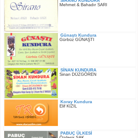
SİRANO KUNDURA
Mehmet & Bahadır SARI
Günaştı Kundura
Gürbüz GÜNAŞTI
SİNAN KUNDURA
Sinan DÜZGÖREN
Koray Kundura
Elif KIZIL
PABUÇ ÜLKESİ
Özdeşir SAK